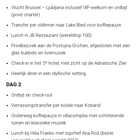
Vlucht Brussel – Ljubljana inclusief VIP-welkom en ontbijt
(privé charter)
Transfer per oldtimer naar Lake Bled voor koffiepauze
Lunch in JB Restaurant (wereldtop 100)
Privébezoek aan de Postojna Grotten, afgesloten met een
glas bubbels en livemuziek
Check-in in het 5* hotel, met zicht op de Adriatische Zee
Heerlijk diner in een idyllische setting
DAG 2
Ontbijt en check-out
Verrassingstransfer per bolide naar Kobarid
Onderweg koffiepauze in villacomplex met schitterende
tuinen en klassieke muziek
Lunch bij Hiša Franko met topchef Ana Roš (beste