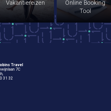
Vakantiereizen
Online Booking
Tool
obins Travel
wijnlaan 7C
h,
0 31 32