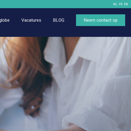
NL
FR
EN
globe
Vacatures
BLOG
Neem contact op