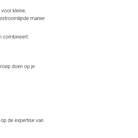
 voor kleine,
gestroomlijnde manier
en combineert:
eroep doen op je
n op de expertise van