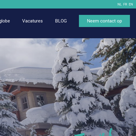
NL
FR
EN
globe
Vacatures
BLOG
Neem contact op