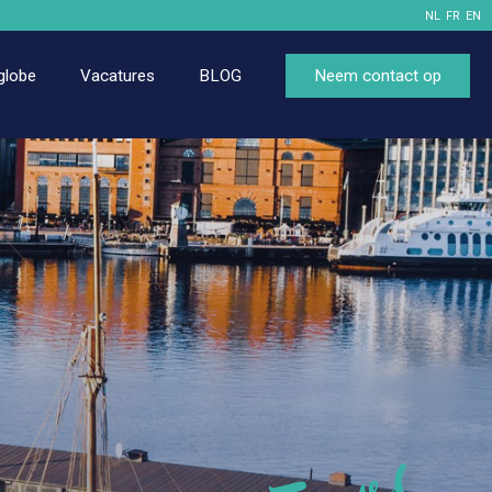
NL
FR
EN
globe
Vacatures
BLOG
Neem contact op