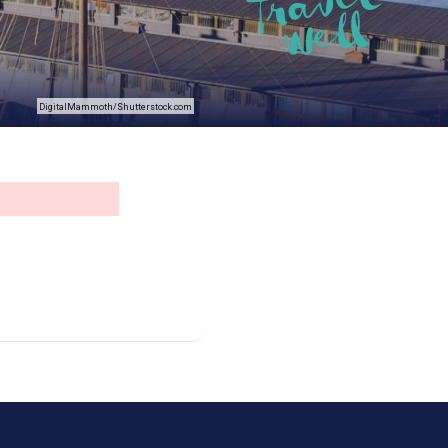
DigitalMammoth/Shutterstock.com