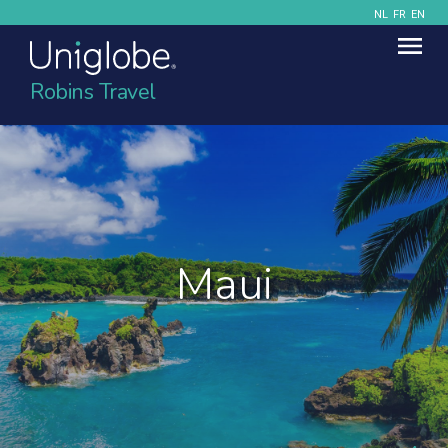
NL
FR
EN
Robins Travel
Maui