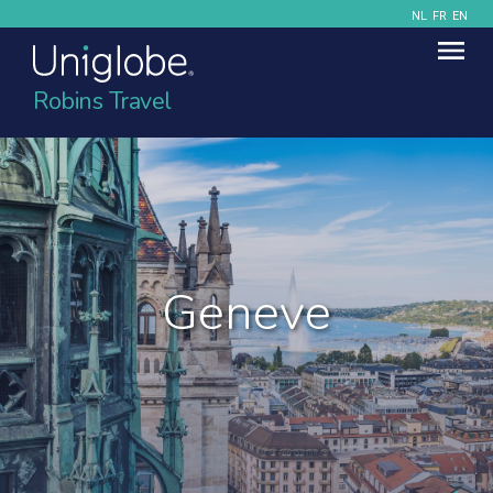
NL
FR
EN
Robins Travel
Geneve