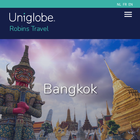
NL
FR
EN
Robins Travel
Bangkok