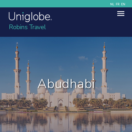
NL
FR
EN
Robins Travel
Abudhabi