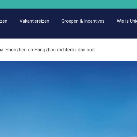
izen
Vakantiereizen
Groepen & Incentives
Wie is Uni
a: Shenzhen en Hangzhou dichterbij dan ooit