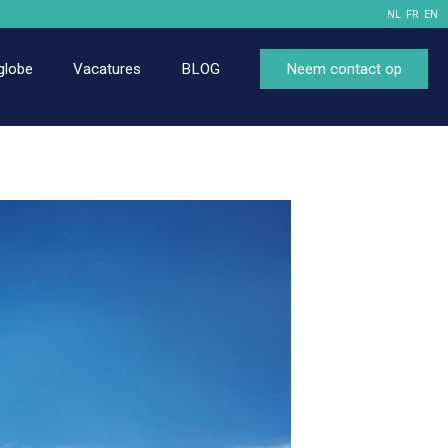
NL
FR
EN
globe
Vacatures
BLOG
Neem contact op