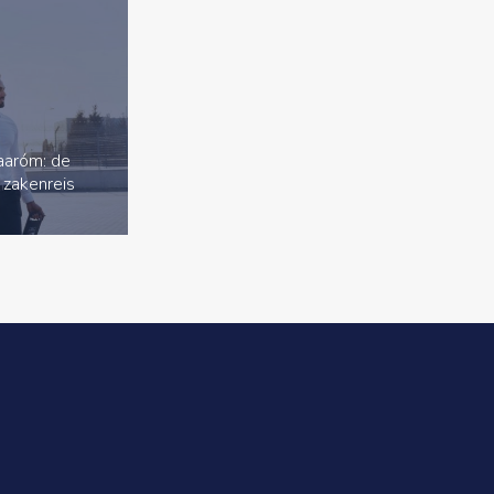
waaróm: de
 zakenreis