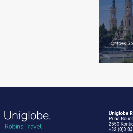
Ontdek Sp
Uniglobe R
Prins Boude
2550 Kontic
Robins Travel
+32 (0)3 83