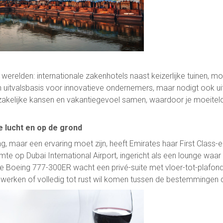
werelden: internationale zakenhotels naast keizerlijke tuinen, 
uitvalsbasis voor innovatieve ondernemers, maar nodigt ook uit
t zakelijke kansen en vakantiegevoel samen, waardoor je moeit
e lucht en op de grond
ng, maar een ervaring moet zijn, heeft Emirates haar First Class-e
te op Dubai International Airport, ingericht als een lounge waar
e Boeing 777-300ER wacht een privé-suite met vloer-tot-plafondd
werken of volledig tot rust wil komen tussen de bestemmingen 