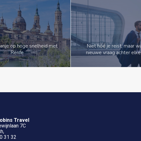
anje op hoge snelheid met
Niet hóé je reist, maar 
Renfe
nieuwe vraag achter elke
obins Travel
wijnlaan 7C
h,
0 31 32