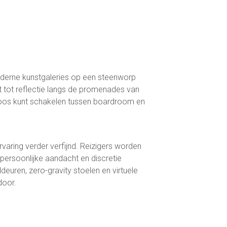
moderne kunstgaleries op een steenworp
 tot reflectie langs de promenades van
eloos kunt schakelen tussen boardroom en
rvaring verder verfijnd. Reizigers worden
 persoonlijke aandacht en discretie
euren, zero-gravity stoelen en virtuele
door.