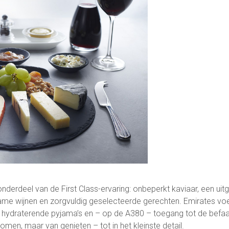
onderdeel van de First Class-ervaring: onbeperkt kaviaar, een ui
e wijnen en zorgvuldig geselecteerde gerechten. Emirates voegt
, hydraterende pyjama’s en – op de A380 – toegang tot de bef
men, maar van genieten – tot in het kleinste detail.