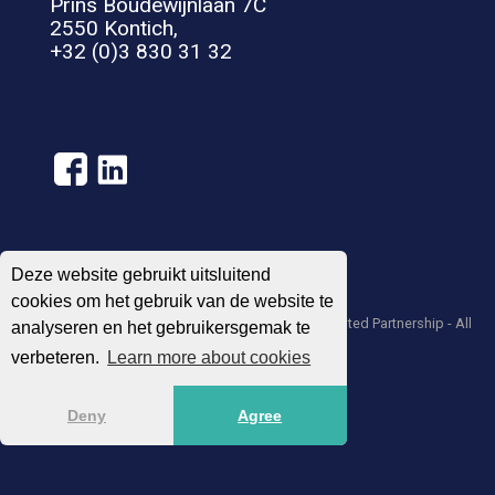
Prins Boudewijnlaan 7C
2550 Kontich,
+32 (0)3 830 31 32
Algemene voorwaarden
Privacy Statement
Deze website gebruikt uitsluitend
cookies om het gebruik van de website te
© 2004 – 2026 UNIGLOBE Travel International Limited Partnership - All
analyseren en het gebruikersgemak te
agencies independently owned and operated.
verbeteren.
Learn more about cookies
Deny
Agree