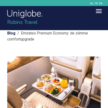
NL
FR
EN
Robins Travel
Blog
/ Emirates Premium Economy: de slimme
comfortupgrade