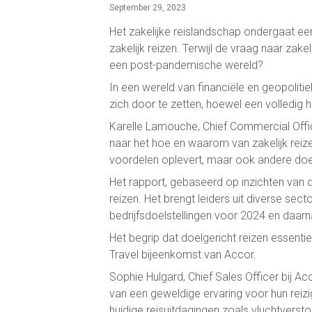
September 29, 2023
Het zakelijke reislandschap ondergaat een
zakelijk reizen. Terwijl de vraag naar zakel
een post-pandemische wereld?
In een wereld van financiële en geopoliti
zich door te zetten, hoewel een volledig h
Karelle Lamouche, Chief Commercial Office
naar het hoe en waarom van zakelijk reizen
voordelen oplevert, maar ook andere doel
Het rapport, gebaseerd op inzichten van 
reizen. Het brengt leiders uit diverse s
bedrijfsdoelstellingen voor 2024 en daarn
Het begrip dat doelgericht reizen essenti
Travel bijeenkomst van Accor.
Sophie Hulgard, Chief Sales Officer bij Ac
van een geweldige ervaring voor hun reizig
huidige reisuitdagingen zoals vluchtverstor