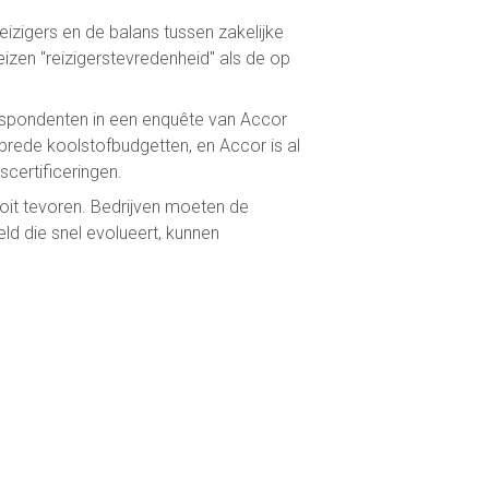
izigers en de balans tussen zakelijke
eizen "reizigerstevredenheid" als de op
respondenten in een enquête van Accor
sbrede koolstofbudgetten, en Accor is al
certificeringen.
 ooit tevoren. Bedrijven moeten de
eld die snel evolueert, kunnen