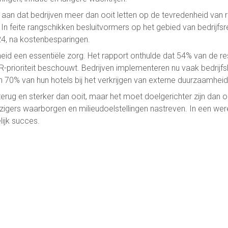
an dat bedrijven meer dan ooit letten op de tevredenheid van re
 In feite rangschikken besluitvormers op het gebied van bedrijfsr
24, na kostenbesparingen.
eid een essentiële zorg. Het rapport onthulde dat 54% van de 
R-prioriteit beschouwt. Bedrijven implementeren nu vaak bedrijf
70% van hun hotels bij het verkrijgen van externe duurzaamheids
is terug en sterker dan ooit, maar het moet doelgerichter zijn dan
eizigers waarborgen en milieudoelstellingen nastreven. In een wer
elijk succes.