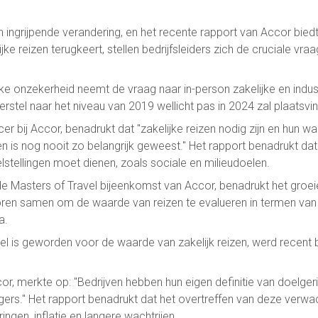
 ingrijpende verandering, en het recente rapport van Accor biedt
ijke reizen terugkeert, stellen bedrijfsleiders zich de cruciale vra
eke onzekerheid neemt de vraag naar in-person zakelijke en indus
erstel naar het niveau van 2019 wellicht pas in 2024 zal plaatsvi
r bij Accor, benadrukt dat "zakelijke reizen nodig zijn en hun 
 is nog nooit zo belangrijk geweest." Het rapport benadrukt dat za
stellingen moet dienen, zoals sociale en milieudoelen.
de Masters of Travel bijeenkomst van Accor, benadrukt het groei
ectoren samen om de waarde van reizen te evalueren in termen va
a.
eel is geworden voor de waarde van zakelijk reizen, werd recent b
cor, merkte op: "Bedrijven hebben hun eigen definitie van doelge
ers." Het rapport benadrukt dat het overtreffen van deze verwach
ingen, inflatie en langere wachtrijen.