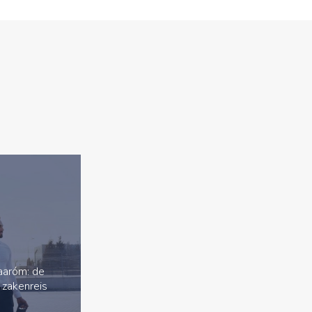
waaróm: de
 zakenreis