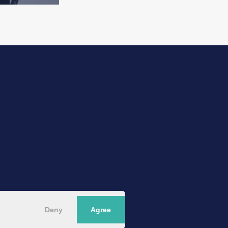
Deny
Agree
owned and operated.