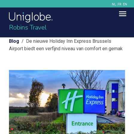
NL
FR
EN
Robins Travel
Blog
/ De nieuwe Holiday Inn Express Brussels
Airport biedt een verfijnd niveau van comfort en gemak