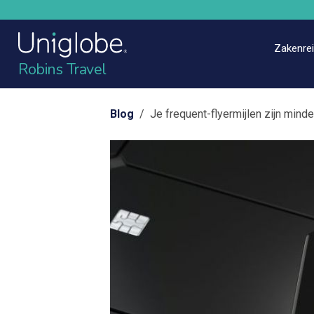
Zakenre
Robins Travel
Blog
/ Je frequent-flyermijlen zijn minder