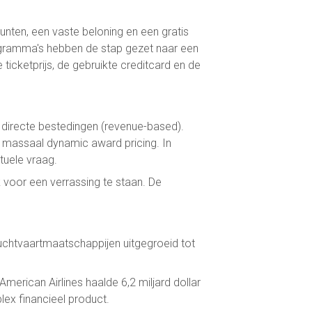
unten, een vaste beloning en een gratis
programma's hebben de stap gezet naar een
icketprijs, de gebruikte creditcard en de
n directe bestedingen (revenue-based).
 massaal dynamic award pricing. In
tuele vraag.
 voor een verrassing te staan. De
luchtvaartmaatschappijen uitgegroeid tot
American Airlines haalde 6,2 miljard dollar
ex financieel product.