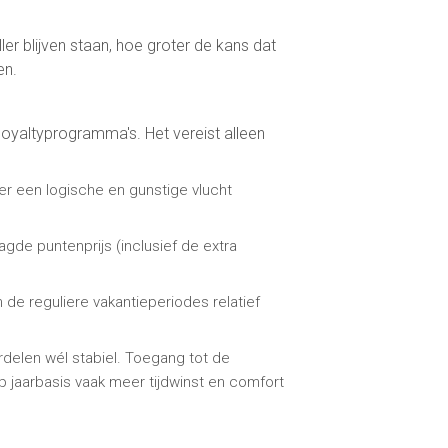
er blijven staan, hoe groter de kans dat
en.
 loyaltyprogramma's. Het vereist alleen
er een logische en gunstige vlucht
agde puntenprijs (inclusief de extra
de reguliere vakantieperiodes relatief
rdelen wél stabiel. Toegang tot de
 op jaarbasis vaak meer tijdwinst en comfort