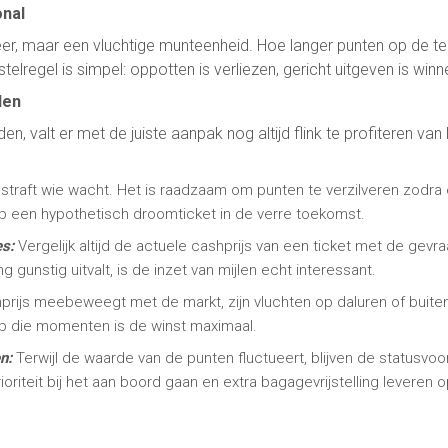
onal
eer, maar een vluchtige munteenheid. Hoe langer punten op de tell
stelregel is simpel: oppotten is verliezen, gericht uitgeven is winn
den
 valt er met de juiste aanpak nog altijd flink te profiteren van
straft wie wacht. Het is raadzaam om punten te verzilveren zodra 
 op een hypothetisch droomticket in de verre toekomst.
es:
Vergelijk altijd de actuele cashprijs van een ticket met de gevra
gunstig uitvalt, is de inzet van mijlen echt interessant.
rijs meebeweegt met de markt, zijn vluchten op daluren of buiten 
p die momenten is de winst maximaal.
n:
Terwijl de waarde van de punten fluctueert, blijven de statusvoo
rioriteit bij het aan boord gaan en extra bagagevrijstelling leveren