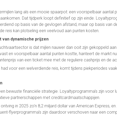
yermijlen lang als een mooie spaarpot: een voorspelbaar aantal p
g aankomen. Dat tijdperk loopt definitief op zijn einde. Loyalty
rdiend op basis van de gevlogen afstand, maar op basis van de t
de reis kan plotseling een veelvoud aan punten kosten.
t van dynamische prijzen
uchtvaartsector is dat mijlen nauwer dan ooit zijn gekoppeld aa
ast en voorspelbaar aantal punten kostte, hanteert de markt nu
puntenprijs van een ticket mee met de reguliere cashprijs en de ac
had voor een welverdiende reis, komt tijdens piekperiodes vaak
en
een bewuste financiële strategie. Loyaltyprogramma's zijn voor 
ratieve partnerschappen met creditcardmaatschappijen.
s ontving in 2025 zo'n 8,2 miljard dollar van American Express, en 
equent-flyerprogramma's zijn daardoor verschoven naar een compl