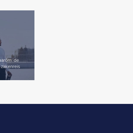
waaróm: de
 zakenreis