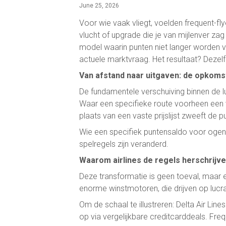
June 25, 2026
Voor wie vaak vliegt, voelden frequent-fl
vlucht of upgrade die je van mijlenver za
model waarin punten niet langer worden ve
actuele marktvraag. Het resultaat? Dezelf
Van afstand naar uitgaven: de opkoms
De fundamentele verschuiving binnen de l
Waar een specifieke route voorheen een v
plaats van een vaste prijslijst zweeft de 
Wie een specifiek puntensaldo voor ogen 
spelregels zijn veranderd.
Waarom airlines de regels herschrijv
Deze transformatie is geen toeval, maar 
enorme winstmotoren, die drijven op luc
Om de schaal te illustreren: Delta Air Line
op via vergelijkbare creditcarddeals. Fr