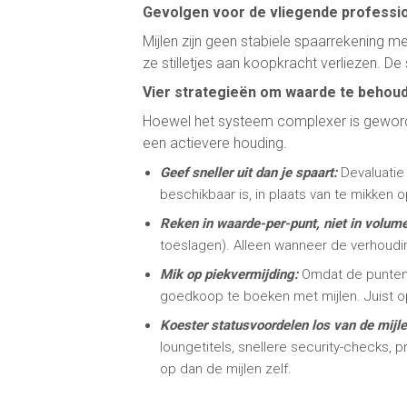
Gevolgen voor de vliegende professi
Mijlen zijn geen stabiele spaarrekening m
ze stilletjes aan koopkracht verliezen. De 
Vier strategieën om waarde te behou
Hoewel het systeem complexer is geworden,
een actievere houding.
Geef sneller uit dan je spaart:
Devaluatie 
beschikbaar is, in plaats van te mikken
Reken in waarde-per-punt, niet in volum
toeslagen). Alleen wanneer de verhouding 
Mik op piekvermijding:
Omdat de puntenp
goedkoop te boeken met mijlen. Juist o
Koester statusvoordelen los van de mijle
loungetitels, snellere security-checks, p
op dan de mijlen zelf.